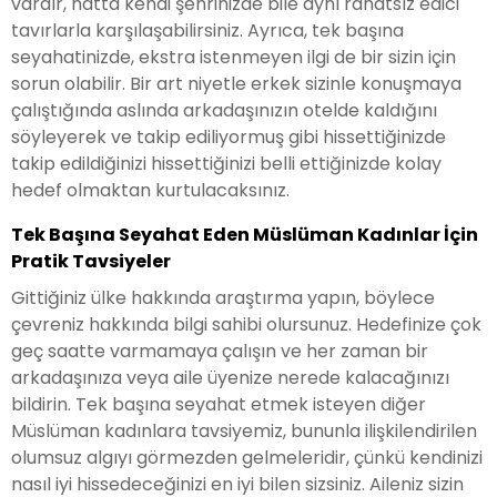
vardır, hatta kendi şehrinizde bile aynı rahatsız edici
tavırlarla karşılaşabilirsiniz. Ayrıca, tek başına
seyahatinizde, ekstra istenmeyen ilgi de bir sizin için
sorun olabilir. Bir art niyetle erkek sizinle konuşmaya
çalıştığında aslında arkadaşınızın otelde kaldığını
söyleyerek ve takip ediliyormuş gibi hissettiğinizde
takip edildiğinizi hissettiğinizi belli ettiğinizde kolay
hedef olmaktan kurtulacaksınız.
Tek Başına Seyahat Eden Müslüman Kadınlar İçin
Pratik Tavsiyeler
Gittiğiniz ülke hakkında araştırma yapın, böylece
çevreniz hakkında bilgi sahibi olursunuz. Hedefinize çok
geç saatte varmamaya çalışın ve her zaman bir
arkadaşınıza veya aile üyenize nerede kalacağınızı
bildirin. Tek başına seyahat etmek isteyen diğer
Müslüman kadınlara tavsiyemiz, bununla ilişkilendirilen
olumsuz algıyı görmezden gelmeleridir, çünkü kendinizi
nasıl iyi hissedeceğinizi en iyi bilen sizsiniz. Aileniz sizin