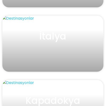
İtalya
Kapadokya