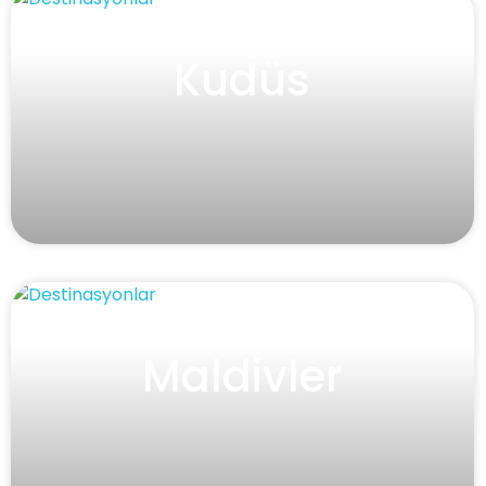
Kudüs
Maldivler