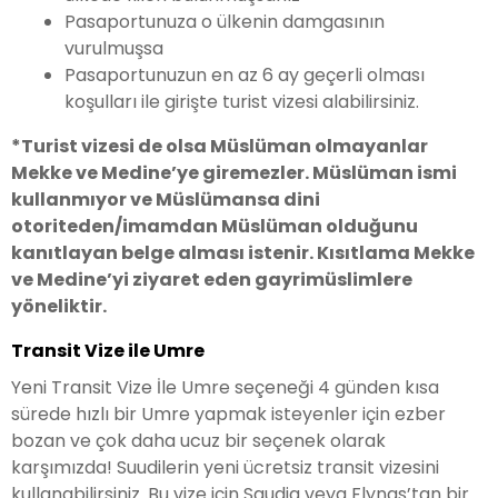
Pasaportunuza o ülkenin damgasının
vurulmuşsa
Pasaportunuzun en az 6 ay geçerli olması
koşulları ile girişte turist vizesi alabilirsiniz.
*Turist vizesi de olsa Müslüman olmayanlar
Mekke ve Medine’ye giremezler. Müslüman ismi
kullanmıyor ve Müslümansa dini
otoriteden/imamdan Müslüman olduğunu
kanıtlayan belge alması istenir. Kısıtlama Mekke
ve Medine’yi ziyaret eden gayrimüslimlere
yöneliktir.
Transit Vize ile Umre
Yeni Transit Vize İle Umre seçeneği 4 günden kısa
sürede hızlı bir Umre yapmak isteyenler için ezber
bozan ve çok daha ucuz bir seçenek olarak
karşımızda! Suudilerin yeni ücretsiz transit vizesini
kullanabilirsiniz. Bu vize için Saudia veya Flynas’tan bir