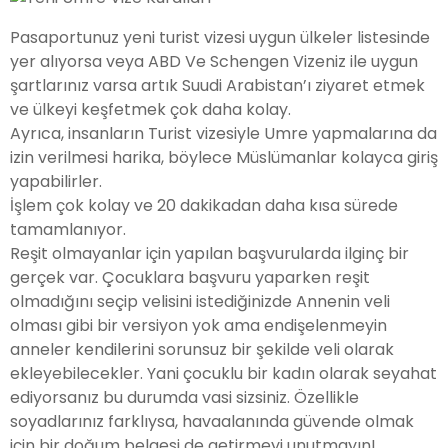
Pasaportunuz yeni turist vizesi uygun ülkeler listesinde
yer alıyorsa veya ABD Ve Schengen Vizeniz ile uygun
şartlarınız varsa artık Suudi Arabistan’ı ziyaret etmek
ve ülkeyi keşfetmek çok daha kolay.
Ayrıca, insanların Turist vizesiyle Umre yapmalarına da
izin verilmesi harika, böylece Müslümanlar kolayca giriş
yapabilirler.
İşlem çok kolay ve 20 dakikadan daha kısa sürede
tamamlanıyor.
Reşit olmayanlar için yapılan başvurularda ilginç bir
gerçek var. Çocuklara başvuru yaparken reşit
olmadığını seçip velisini istediğinizde Annenin veli
olması gibi bir versiyon yok ama endişelenmeyin
anneler kendilerini sorunsuz bir şekilde veli olarak
ekleyebilecekler. Yani çocuklu bir kadın olarak seyahat
ediyorsanız bu durumda vasi sizsiniz. Özellikle
soyadlarınız farklıysa, havaalanında güvende olmak
için bir doğum belgesi de getirmeyi unutmayın!