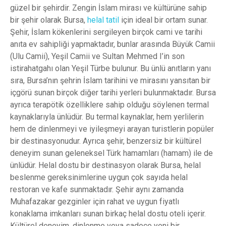
güzel bir şehirdir. Zengin İslam mirası ve kültürüne sahip
bir şehir olarak Bursa,
helal tatil
için ideal bir ortam sunar.
Şehir, İslam kökenlerini sergileyen birçok cami ve tarihi
anıta ev sahipliği yapmaktadır, bunlar arasında Büyük Camii
(Ulu Camii), Yeşil Camii ve Sultan Mehmed I’in son
istirahatgahı olan Yeşil Türbe bulunur. Bu ünlü anıtların yanı
sıra, Bursa’nın şehrin İslam tarihini ve mirasını yansıtan bir
içgörü sunan birçok diğer tarihi yerleri bulunmaktadır. Bursa
ayrıca terapötik özelliklere sahip olduğu söylenen termal
kaynaklarıyla ünlüdür. Bu termal kaynaklar, hem yerlilerin
hem de dinlenmeyi ve iyileşmeyi arayan turistlerin popüler
bir destinasyonudur. Ayrıca şehir, benzersiz bir kültürel
deneyim sunan geleneksel Türk hamamları (hamam) ile de
ünlüdür. Helal dostu bir destinasyon olarak Bursa, helal
beslenme gereksinimlerine uygun çok sayıda helal
restoran ve kafe sunmaktadır. Şehir aynı zamanda
Muhafazakar gezginler için rahat ve uygun fiyatlı
konaklama imkanları sunan birkaç helal dostu oteli içerir.
Kültürel deneyim, dinlenme veya sadece yeni bir