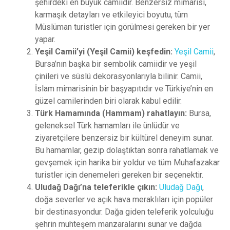
şehirdeki en büyük camiidir. Benzersiz mimarisi,
karmaşık detayları ve etkileyici boyutu, tüm
Müslüman turistler için görülmesi gereken bir yer
yapar.
Yeşil Camii’yi (Yeşil Camii) keşfedin:
Yeşil Camii
,
Bursa’nın başka bir sembolik camiidir ve yeşil
çinileri ve süslü dekorasyonlarıyla bilinir. Camii,
İslam mimarisinin bir başyapıtıdır ve Türkiye’nin en
güzel camilerinden biri olarak kabul edilir.
Türk Hamamında (Hammam) rahatlayın:
Bursa,
geleneksel Türk hamamları ile ünlüdür ve
ziyaretçilere benzersiz bir kültürel deneyim sunar.
Bu hamamlar, gezip dolaştıktan sonra rahatlamak ve
gevşemek için harika bir yoldur ve tüm Muhafazakar
turistler için denemeleri gereken bir seçenektir.
Uludağ Dağı’na teleferikle çıkın:
Uludağ Dağı
,
doğa severler ve açık hava meraklıları için popüler
bir destinasyondur. Dağa giden teleferik yolculuğu
şehrin muhteşem manzaralarını sunar ve dağda