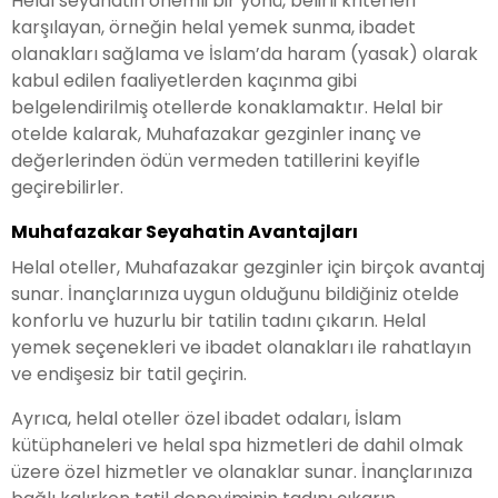
Helal seyahatin önemli bir yönü, belirli kriterleri
karşılayan, örneğin helal yemek sunma, ibadet
olanakları sağlama ve İslam’da haram (yasak) olarak
kabul edilen faaliyetlerden kaçınma gibi
belgelendirilmiş otellerde konaklamaktır. Helal bir
otelde kalarak, Muhafazakar gezginler inanç ve
değerlerinden ödün vermeden tatillerini keyifle
geçirebilirler.
Muhafazakar Seyahatin Avantajları
Helal oteller, Muhafazakar gezginler için birçok avantaj
sunar. İnançlarınıza uygun olduğunu bildiğiniz otelde
konforlu ve huzurlu bir tatilin tadını çıkarın. Helal
yemek seçenekleri ve ibadet olanakları ile rahatlayın
ve endişesiz bir tatil geçirin.
Ayrıca, helal oteller özel ibadet odaları, İslam
kütüphaneleri ve helal spa hizmetleri de dahil olmak
üzere özel hizmetler ve olanaklar sunar. İnançlarınıza