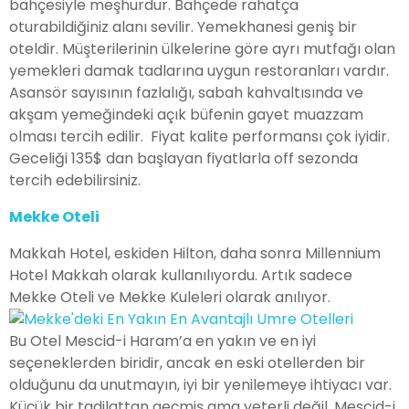
bahçesiyle meşhurdur. Bahçede rahatça
oturabildiğiniz alanı sevilir. Yemekhanesi geniş bir
oteldir. Müşterilerinin ülkelerine göre ayrı mutfağı olan
yemekleri damak tadlarına uygun restoranları vardır.
Asansör sayısının fazlalığı, sabah kahvaltısında ve
akşam yemeğindeki açık büfenin gayet muazzam
olması tercih edilir. Fiyat kalite performansı çok iyidir.
Geceliği 135$ dan başlayan fiyatlarla off sezonda
tercih edebilirsiniz.
Mekke Oteli
Makkah Hotel, eskiden Hilton, daha sonra Millennium
Hotel Makkah olarak kullanılıyordu. Artık sadece
Mekke Oteli ve Mekke Kuleleri olarak anılıyor.
Bu Otel Mescid-i Haram’a en yakın ve en iyi
seçeneklerden biridir, ancak en eski otellerden bir
olduğunu da unutmayın, iyi bir yenilemeye ihtiyacı var.
Küçük bir tadilattan geçmiş ama yeterli değil. Mescid-i