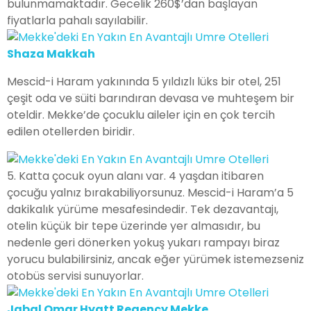
bulunmamaktadır. Gecelik 260$’dan başlayan
fiyatlarla pahalı sayılabilir.
Shaza Makkah
Mescid-i Haram yakınında 5 yıldızlı lüks bir otel, 251
çeşit oda ve süiti barındıran devasa ve muhteşem bir
oteldir. Mekke’de çocuklu aileler için en çok tercih
edilen otellerden biridir.
5. Katta çocuk oyun alanı var. 4 yaşdan itibaren
çocuğu yalnız bırakabiliyorsunuz. Mescid-i Haram’a 5
dakikalık yürüme mesafesindedir. Tek dezavantajı,
otelin küçük bir tepe üzerinde yer almasıdır, bu
nedenle geri dönerken yokuş yukarı rampayı biraz
yorucu bulabilirsiniz, ancak eğer yürümek istemezseniz
otobüs servisi sunuyorlar.
Jabal Omar Hyatt Regency Mekke