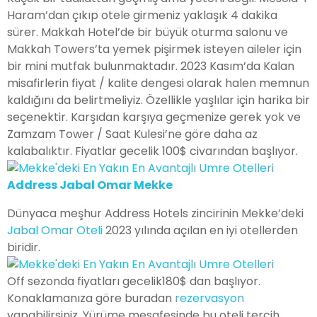
Haram’dan çıkıp otele girmeniz yaklaşık 4 dakika
sürer. Makkah Hotel’de bir büyük oturma salonu ve
Makkah Towers’ta yemek pişirmek isteyen aileler için
bir mini mutfak bulunmaktadır. 2023 Kasım’da Kalan
misafirlerin fiyat / kalite dengesi olarak halen memnun
kaldığını da belirtmeliyiz. Özellikle yaşlılar için harika bir
seçenektir. Karşıdan karşıya geçmenize gerek yok ve
Zamzam Tower / Saat Kulesi’ne göre daha az
kalabalıktır. Fiyatlar gecelik 100$ civarından başlıyor.
Address Jabal Omar Mekke
Dünyaca meşhur Address Hotels zincirinin Mekke’deki
Jabal Omar Oteli
2023 yılında açılan en iyi otellerden
biridir.
Off sezonda fiyatları gecelik180$ dan başlıyor.
Konaklamanıza göre buradan
rezervasyon
yapabilirsiniz. Yürüme mesafesinde bu oteli tercih