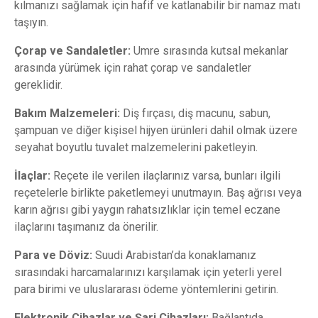
kılmanızı sağlamak için hafif ve katlanabilir bir namaz matı
taşıyın.
Çorap ve Sandaletler:
Umre sırasında kutsal mekanlar
arasında yürümek için rahat çorap ve sandaletler
gereklidir.
Bakım Malzemeleri:
Diş fırçası, diş macunu, sabun,
şampuan ve diğer kişisel hijyen ürünleri dahil olmak üzere
seyahat boyutlu tuvalet malzemelerini paketleyin.
İlaçlar:
Reçete ile verilen ilaçlarınız varsa, bunları ilgili
reçetelerle birlikte paketlemeyi unutmayın. Baş ağrısı veya
karın ağrısı gibi yaygın rahatsızlıklar için temel eczane
ilaçlarını taşımanız da önerilir.
Para ve Döviz:
Suudi Arabistan’da konaklamanız
sırasındaki harcamalarınızı karşılamak için yeterli yerel
para birimi ve uluslararası ödeme yöntemlerini getirin.
Elektronik Cihazlar ve Şarj Cihazları:
Bağlantıda