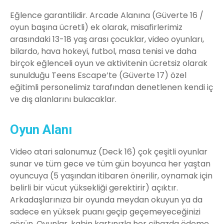
Eğlence garantilidir. Arcade Alanına (Güverte 16 /
oyun başına ücretli) ek olarak, misafirlerimiz
arasındaki 13-18 yaş arası çocuklar, video oyunları,
bilardo, hava hokeyi, futbol, masa tenisi ve daha
birçok eğlenceli oyun ve aktivitenin ücretsiz olarak
sunulduğu Teens Escape’te (Güverte 17) özel
eğitimli personelimiz tarafından denetlenen kendi iç
ve dış alanlarını bulacaklar.
Oyun Alanı
Video atari salonumuz (Deck 16) çok çeşitli oyunlar
sunar ve tüm gece ve tüm gün boyunca her yaştan
oyuncuya (5 yaşından itibaren önerilir, oynamak için
belirli bir vücut yüksekliği gerektirir) açıktır.
Arkadaşlarınıza bir oyunda meydan okuyun ya da
sadece en yüksek puanı geçip geçemeyeceğinizi
görün. Oyunlar, kabin kartınızla her cihazda ödeme