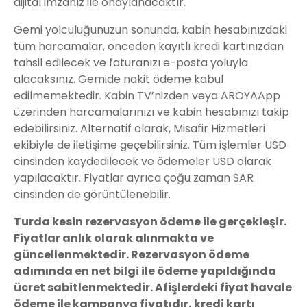
dijital imzanız ile onaylanacaktır.
Gemi yolculuğunuzun sonunda, kabin hesabınızdaki
tüm harcamalar, önceden kayıtlı kredi kartınızdan
tahsil edilecek ve faturanızı e-posta yoluyla
alacaksınız. Gemide nakit ödeme kabul
edilmemektedir. Kabin TV’nizden veya AROYAApp
üzerinden harcamalarınızı ve kabin hesabınızı takip
edebilirsiniz. Alternatif olarak, Misafir Hizmetleri
ekibiyle de iletişime geçebilirsiniz. Tüm işlemler USD
cinsinden kaydedilecek ve ödemeler USD olarak
yapılacaktır. Fiyatlar ayrıca çoğu zaman SAR
cinsinden de görüntülenebilir.
Turda kesin rezervasyon ödeme ile gerçekleşir.
Fiyatlar anlık olarak alınmakta ve
güncellenmektedir. Rezervasyon ödeme
adımında en net bilgi ile ödeme yapıldığında
ücret sabitlenmektedir. Afişlerdeki fiyat havale
ödeme ile kampanya fiyatıdır, kredi kartı