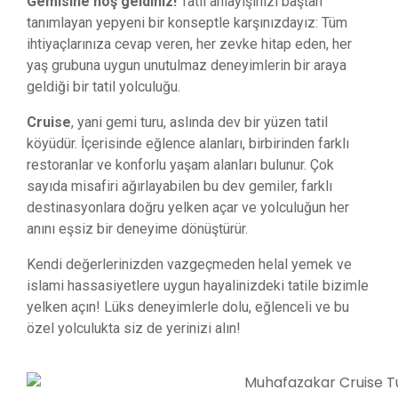
Gemisine hoş geldiniz!
Tatil anlayışınızı baştan
tanımlayan yepyeni bir konseptle karşınızdayız: Tüm
ihtiyaçlarınıza cevap veren, her zevke hitap eden, her
yaş grubuna uygun unutulmaz deneyimlerin bir araya
geldiği bir tatil yolculuğu.
Cruise
, yani gemi turu, aslında dev bir yüzen tatil
köyüdür. İçerisinde eğlence alanları, birbirinden farklı
restoranlar ve konforlu yaşam alanları bulunur. Çok
sayıda misafiri ağırlayabilen bu dev gemiler, farklı
destinasyonlara doğru yelken açar ve yolculuğun her
anını eşsiz bir deneyime dönüştürür.
Kendi değerlerinizden vazgeçmeden helal yemek ve
islami hassasiyetlere uygun hayalinizdeki tatile bizimle
yelken açın! Lüks deneyimlerle dolu, eğlenceli ve bu
özel yolculukta siz de yerinizi alın!