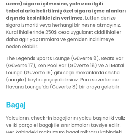
üzere) sigara içilmesine, yalnızca ilgili
tabelalarla belirtilmiş özel sigara içme alanları
dışında kesinlikle izin verilmez.
Lütfen denize
sigara izmariti veya herhangi bir nesne atmayınız.
Kural ihlallerinde 250$ ceza uygulanır; ciddi ihlaller
daha ağır yaptırımlara ve gemiden indirilmeye
neden olabilir.
The Legends Sports Lounge (Güverte 8), Beats Bar
(Güverte 17), Zen Pool Bar (Güverte 18) ve Al Matal
Lounge (Güverte 19) gibi seçili mekanlarda shisha
(nargile) keyfini yaşayabilirsiniz. Puro severler ise
Havana Lounge’da (Güverte 8) bir araya gelebilir.
Bagaj
Yolcuların, check-in bagajlarını yolcu başına iki valiz
ve iki parça el bagajı ile sınırlamaları tavsiye edilir.
Her kabindeki maksimum bagaj miktarı,ı kabindeki