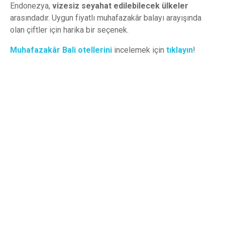
Endonezya,
vizesiz seyahat edilebilecek ülkeler
arasındadır. Uygun fiyatlı muhafazakâr balayı arayışında
olan çiftler için harika bir seçenek.
Muhafazakâr Bali otellerini
incelemek için
tıklayın
!
Muhafazakâr Bali Otelleri
Muhafazakâr Bali otellerini incelemek için
hemen tıklayın!
Tıklayın