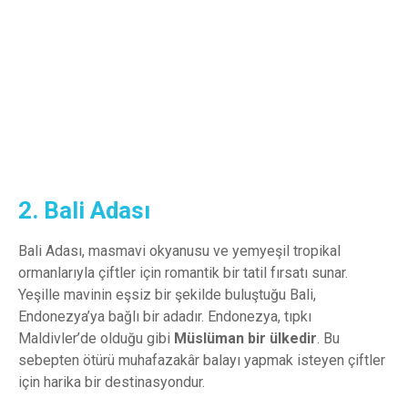
Muhafazakâr Maldivler turlarını incelemek
için hemen tıklayın!
Tıklayın
2. Bali Adası
Bali Adası, masmavi okyanusu ve yemyeşil tropikal
ormanlarıyla çiftler için romantik bir tatil fırsatı sunar.
Yeşille mavinin eşsiz bir şekilde buluştuğu Bali,
Endonezya’ya bağlı bir adadır. Endonezya, tıpkı
Maldivler’de olduğu gibi
Müslüman bir ülkedir
. Bu
sebepten ötürü muhafazakâr balayı yapmak isteyen çiftler
için harika bir destinasyondur.