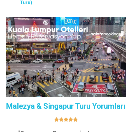
Turu)
Malezya & Singapur Turu Yorumları​




