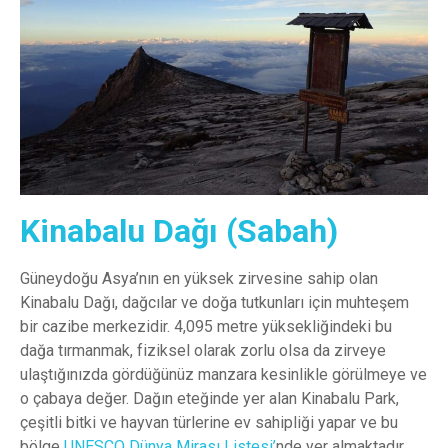
Kinabalu Dağı (Sabah)
Güneydoğu Asya’nın en yüksek zirvesine sahip olan
Kinabalu Dağı, dağcılar ve doğa tutkunları için muhteşem
bir cazibe merkezidir. 4,095 metre yüksekliğindeki bu
dağa tırmanmak, fiziksel olarak zorlu olsa da zirveye
ulaştığınızda gördüğünüz manzara kesinlikle görülmeye ve
o çabaya değer. Dağın eteğinde yer alan Kinabalu Park,
çeşitli bitki ve hayvan türlerine ev sahipliği yapar ve bu
bölge
UNESCO Dünya Mirası Listesi’
nde yer almaktadır.