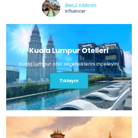
Betül Yıldırım
Influencer
Kuala Lumpur Otelleri
Kuala Lumpur otel seçeneklerini inceleyin!
Tıklayın