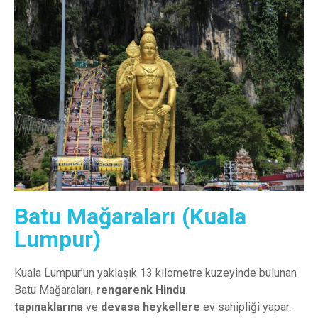
Batu Mağaraları (Kuala
Lumpur)
Kuala Lumpur’un yaklaşık 13 kilometre kuzeyinde bulunan
Batu Mağaraları,
rengarenk Hindu
tapınaklarına
ve
devasa heykellere
ev sahipliği yapar.