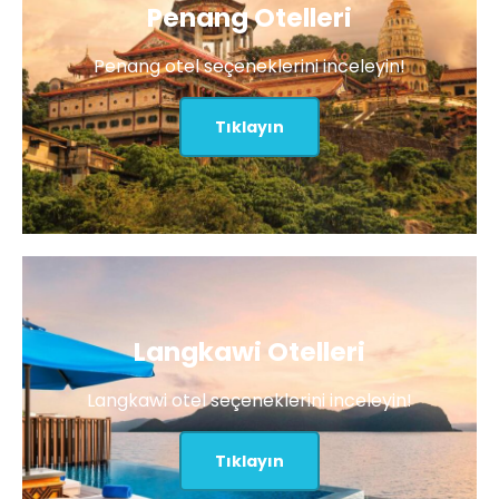
Penang Otelleri
Penang otel seçeneklerini inceleyin!
Tıklayın
Langkawi Otelleri
Langkawi otel seçeneklerini inceleyin!
Tıklayın