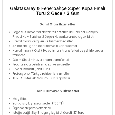
Galatasaray & Fenerbahçe Süper Kupa Finali
Turu 2 Gece / 3 Gün
Dahil Olan Hizmetler
Pegasus Hava Yolları tarifeli seferleri ile Sabiha Gökçen HL –
Riyad HL – Sabiha Gökçen HL parkurunda uçak bileti
Havalimanı vergileri ve hizmet bedelleri
4* otelde 1 gece oda kahvaltı konaklama
Havalimanı / Otel / Havalimanı transferleri ve şehirlerarası
transfer
Otel – Stad – Havalimanı transferleri
Programda belirtilen gezi ve ziyaretler
Riyad İkonları Şehir Turu
Profesyonel Türkçe rehberlik hizmetleri.
TURSAB Mesleki Sorumluluk Sigortası
Dahil Olmayan Hizmetler
Maç Bileti
Yurt dışı çıkış harcı bedeli (150 TL)
Öğle ve akşam yemekleri
İsteğe bağlı Sky Bridge çıkış bilet ücreti (17 Euro)