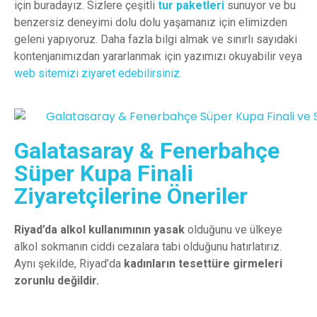
için buradayız. Sizlere çeşitli
tur paketleri
sunuyor ve bu
benzersiz deneyimi dolu dolu yaşamanız için elimizden
geleni yapıyoruz. Daha fazla bilgi almak ve sınırlı sayıdaki
kontenjanımızdan yararlanmak için yazımızı okuyabilir veya
web sitemizi ziyaret edebilirsiniz.
Galatasaray & Fenerbahçe
Süper Kupa Finali
Ziyaretçilerine Öneriler
Riyad’da
alkol
kullanımının
yasak
olduğunu
ve
ülkeye
alkol
sokmanın
ciddi
cezalara
tabi
olduğunu
hatırlatırız
.
Aynı
şekilde
,
Riyad’da
kadınların
tesettüre
girmeleri
zorunlu
değildir
.