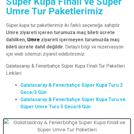
Süper Kupa Finali ve Süper
Umre Tur Paketlerimiz
Süper
kupa tur
paketlerimiz
iki
farklı
seçeneğe
sahiptir
.
Umre
z
iyareti
içeren
turumuza
maç
bileti
ücrete
dahilken
,
Umre
z
iyareti
içermeyen
turumuzda
maç
bileti
ücrete
dahil
değildir
.
Detaylı
bilgi
ve
rezervasyon
için
web
sitemizi
ziyaret
edebilirsiniz
.
Galatasaray & Fenerbahçe Süper Kupa Finali Tur
Paketleri
Linkleri
:
Galatasaray & Fenerbahçe Süper Kupa Turu 2
Gece/3 Gün
Galatasaray & Fenerbahçe Süper Kupa Turu ve
Süper Umre Turu 5 Gece/6 Gün