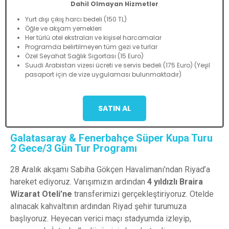
Dahil Olmayan Hizmetler
Yurt dışı çıkış harcı bedeli (150 TL)
Öğle ve akşam yemekleri
Her türlü otel ekstraları ve kişisel harcamalar
Programda belirtilmeyen tüm gezi ve turlar
Özel Seyahat Sağlık Sigortası (15 Euro)
Suudi Arabistan vizesi ücreti ve servis bedeli (175 Euro) (Yeşil
pasaport için de vize uygulaması bulunmaktadır)
SATIN AL
Galatasaray & Fenerbahçe Süper Kupa Turu
2 Gece/3 Gün Tur Programı
28
Aralık
akşamı
Sabiha Gökçen
Havalimanı’ndan
Riyad’a
hareket
ediyoruz
.
Varışımızın
ardından
4 yıldızlı
Braira
Wizarat
Oteli’ne
transferimizi
gerçekleştiriyoruz
.
Otelde
alınacak
kahvaltının
ardından
Riyad
şehir
turumuza
başlıyoruz
.
Heyecan
verici
maçı
stadyumda
izleyip
,