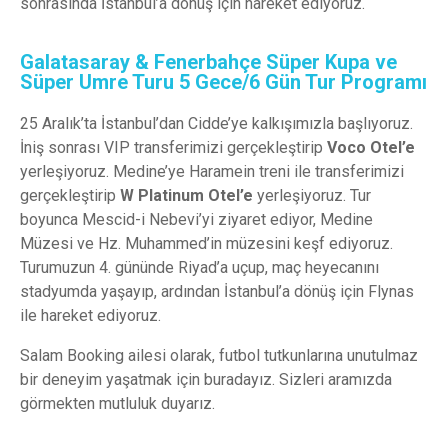
sonrasında
İstanbul’a
dönüş
için
hareket
ediyoruz
.
Galatasaray & Fenerbahçe Süper Kupa ve
Süper Umre Turu 5 Gece/6 Gün Tur Programı
25 Aralık’ta İstanbul’dan Cidde’ye kalkışımızla başlıyoruz.
İniş sonrası VIP transferimizi gerçekleştirip
Voco Otel’e
yerleşiyoruz. Medine’ye Haramein treni ile transferimizi
gerçekleştirip
W Platinum Otel’e
yerleşiyoruz. Tur
boyunca Mescid-i Nebevi’yi ziyaret ediyor, Medine
Müzesi ve Hz. Muhammed’in müzesini keşf ediyoruz.
Turumuzun 4. gününde Riyad’a uçup, maç heyecanını
stadyumda yaşayıp, ardından İstanbul’a dönüş için Flynas
ile hareket ediyoruz.
Salam Booking ailesi olarak, futbol tutkunlarına unutulmaz
bir deneyim yaşatmak için buradayız. Sizleri aramızda
görmekten mutluluk duyarız.