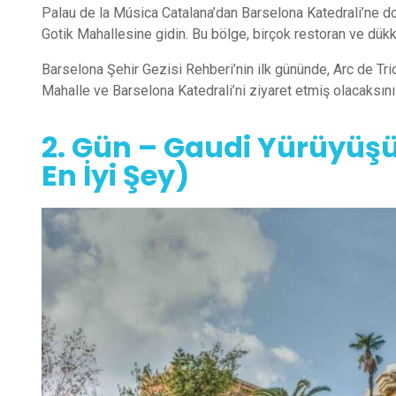
Palau de la Música Catalana’dan Barselona Katedrali’ne doğ
Gotik Mahallesine gidin. Bu bölge, birçok restoran ve dükk
Barselona Şehir Gezisi Rehberi’nin ilk gününde, Arc de Tri
Mahalle ve Barselona Katedrali’ni ziyaret etmiş olacaksını
2. Gün – Gaudi Yürüyüş
En İyi Şey)