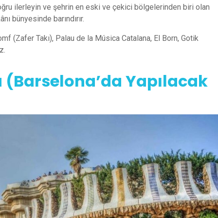
ru ilerleyin ve şehrin en eski ve çekici bölgelerinden biri olan
ânı bünyesinde barındırır.
omf (Zafer Takı), Palau de la Música Catalana, El Born, Gotik
z.
ü (Barselona’da Yapılacak