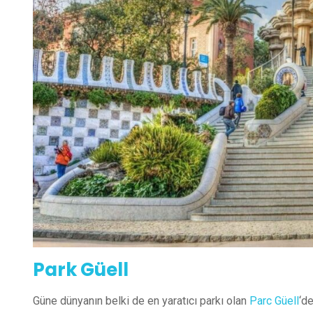
Park Güell
Güne dünyanın belki de en yaratıcı parkı olan
Parc Güell
‘d