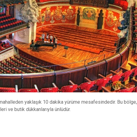
r mahalleden yaklaşık 10 dakika yürüme mesafesindedir. Bu bölge,
leri ve butik dükkanlarıyla ünlüdür.