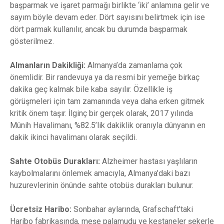
başparmak ve işaret parmağı birlikte ‘iki’ anlamına gelir ve
sayım böyle devam eder. Dört sayısını belirtmek için ise
dört parmak kullanılır, ancak bu durumda başparmak
gösterilmez.
Almanların Dakikliği:
Almanya’da zamanlama çok
önemlidir. Bir randevuya ya da resmi bir yemeğe birkaç
dakika geç kalmak bile kaba sayılır. Özellikle iş
görüşmeleri için tam zamanında veya daha erken gitmek
kritik önem taşır. İlginç bir gerçek olarak, 2017 yılında
Münih Havalimanı, %82.5’lik dakiklik oranıyla dünyanın en
dakik ikinci havalimanı olarak seçildi.
Sahte Otobüs Durakları:
Alzheimer hastası yaşlıların
kaybolmalarını önlemek amacıyla, Almanya’daki bazı
huzurevlerinin önünde sahte otobüs durakları bulunur.
Ücretsiz Haribo:
Sonbahar aylarında, Grafschaft’taki
Haribo fabrikasında, meşe palamudu ve kestaneler şekerle