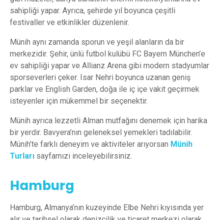
sahipliği yapar. Ayrıca, şehirde yıl boyunca çeşitli
festivaller ve etkinlikler düzenlenir.
Münih aynı zamanda sporun ve yeşil alanların da bir
merkezidir. Şehir, ünlü futbol kulübü FC Bayern München’e
ev sahipliği yapar ve Allianz Arena gibi modern stadyumlar
sporseverleri çeker. Isar Nehri boyunca uzanan geniş
parklar ve English Garden, doğa ile iç içe vakit geçirmek
isteyenler için mükemmel bir seçenektir.
Münih ayrıca lezzetli Alman mutfağını denemek için harika
bir yerdir. Bavyera’nın geleneksel yemekleri tadılabilir.
Münih’te farklı deneyim ve aktiviteler arıyorsan
Münih
Turları
sayfamızı inceleyebilirsiniz.
Hamburg
Hamburg, Almanya’nın kuzeyinde Elbe Nehri kıyısında yer
alır ve tarihsel olarak denizcilik ve ticaret merkezi olarak